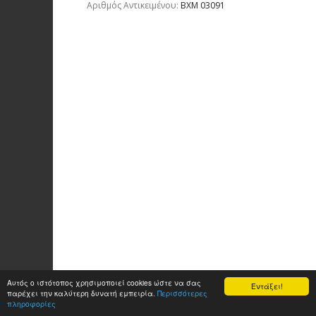
Aριθμός Αντικειμένου:
ΒΧΜ 03091
Αυτός ο ιστότοπος χρησιμοποιεί cookies ώστε να σας
Εντάξει!
παρέχει την καλύτερη δυνατή εμπειρία.
Περισσότερες
πληροφορίες