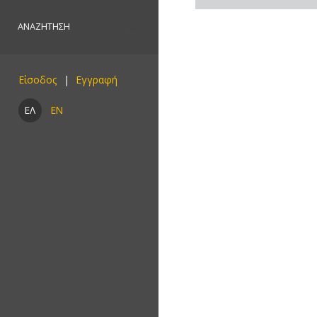
Είσοδος
ΕΛ
EN