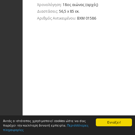
Χρονολόγηση:
18ος αιώνας (αρχές)
Διαστάσεις:
56,5 x 85 εκ.
Aριθμός Αντικειμένου:
ΒΧΜ 01586
Αυτός ο ιστότοπος χρησιμοποιεί cookies ώστε να σας
Εντάξει!
παρέχει την καλύτερη δυνατή εμπειρία.
Περισσότερες
πληροφορίες