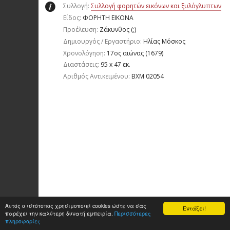
Συλλογή:
Συλλογή φορητών εικόνων και ξυλόγλυπτων
Είδος:
ΦΟΡΗΤΗ ΕΙΚΟΝΑ
Προέλευση:
Ζάκυνθος (;)
Δημιουργός / Εργαστήριο:
Ηλίας Μόσκος
Χρονολόγηση:
17ος αιώνας (1679)
Διαστάσεις:
95 x 47 εκ.
Aριθμός Αντικειμένου:
ΒΧΜ 02054
Αυτός ο ιστότοπος χρησιμοποιεί cookies ώστε να σας
Εντάξει!
παρέχει την καλύτερη δυνατή εμπειρία.
Περισσότερες
πληροφορίες