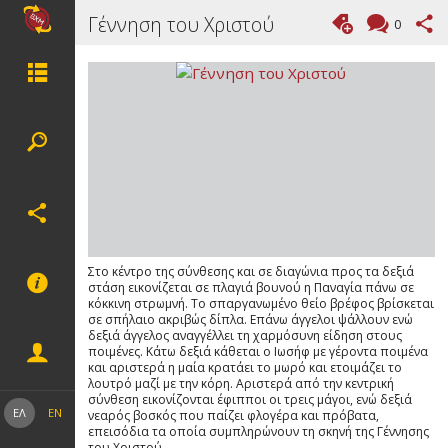
Γέννηση του Χριστού
0
Στο κέντρο της σύνθεσης και σε διαγώνια προς τα δεξιά
στάση εικονίζεται σε πλαγιά βουνού η Παναγία πάνω σε
κόκκινη στρωμνή. Το σπαργανωμένο θείο βρέφος βρίσκεται
σε σπήλαιο ακριβώς δίπλα. Επάνω άγγελοι ψάλλουν ενώ
δεξιά άγγελος αναγγέλλει τη χαρμόσυνη είδηση στους
ποιμένες. Κάτω δεξιά κάθεται ο Ιωσήφ με γέροντα ποιμένα
και αριστερά η μαία κρατάει το μωρό και ετοιμάζει το
λουτρό μαζί με την κόρη. Αριστερά από την κεντρική
σύνθεση εικονίζονται έφιπποι οι τρεις μάγοι, ενώ δεξιά
ΕΛ
EN
νεαρός βοσκός που παίζει φλογέρα και πρόβατα,
επεισόδια τα οποία συμπληρώνουν τη σκηνή της Γέννησης
του Χριστού.