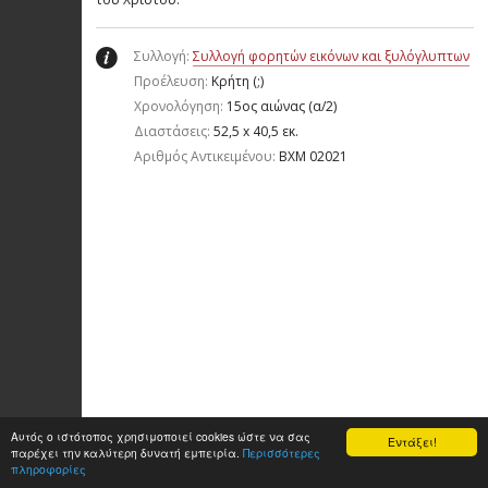
Συλλογή:
Συλλογή φορητών εικόνων και ξυλόγλυπτων
Προέλευση:
Κρήτη (;)
Χρονολόγηση:
15ος αιώνας (α/2)
Διαστάσεις:
52,5 x 40,5 εκ.
Aριθμός Αντικειμένου:
ΒΧΜ 02021
Αυτός ο ιστότοπος χρησιμοποιεί cookies ώστε να σας
Εντάξει!
παρέχει την καλύτερη δυνατή εμπειρία.
Περισσότερες
πληροφορίες