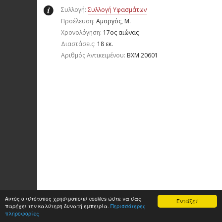
Συλλογή:
Συλλογή Υφασμάτων
Προέλευση:
Αμοργός, Μ.
Χρονολόγηση:
17ος αιώνας
Διαστάσεις:
18 εκ.
Aριθμός Αντικειμένου:
ΒΧΜ 20601
Αυτός ο ιστότοπος χρησιμοποιεί cookies ώστε να σας
Εντάξει!
παρέχει την καλύτερη δυνατή εμπειρία.
Περισσότερες
πληροφορίες