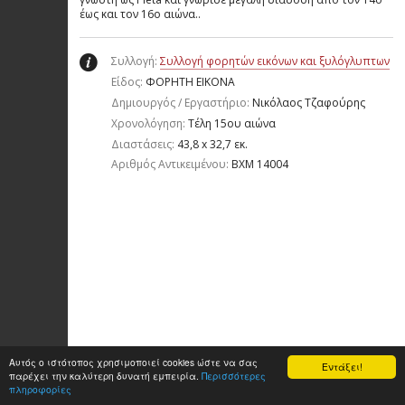
έως και τον 16ο αιώνα..
Συλλογή:
Συλλογή φορητών εικόνων και ξυλόγλυπτων
Είδος:
ΦΟΡΗΤΗ ΕΙΚΟΝΑ
Δημιουργός / Εργαστήριο:
Νικόλαος Τζαφούρης
Χρονολόγηση:
Τέλη 15ου αιώνα
Διαστάσεις:
43,8 x 32,7 εκ.
Aριθμός Αντικειμένου:
ΒΧΜ 14004
Αυτός ο ιστότοπος χρησιμοποιεί cookies ώστε να σας
Εντάξει!
παρέχει την καλύτερη δυνατή εμπειρία.
Περισσότερες
πληροφορίες