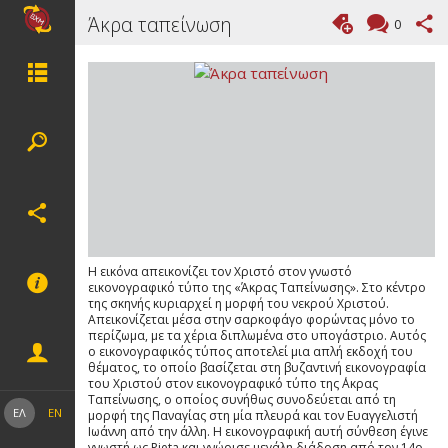
Άκρα ταπείνωση
0
Η εικόνα απεικονίζει τον Χριστό στον γνωστό
εικονογραφικό τύπο της «Άκρας Ταπείνωσης». Στο κέντρο
της σκηνής κυριαρχεί η μορφή του νεκρού Χριστού.
Απεικονίζεται μέσα στην σαρκοφάγο φορώντας μόνο το
περίζωμα, με τα χέρια διπλωμένα στο υπογάστριο. Αυτός
ο εικονογραφικός τύπος αποτελεί μια απλή εκδοχή του
θέματος, το οποίο βασίζεται στη βυζαντινή εικονογραφία
του Χριστού στον εικονογραφικό τύπο της ΄Ακρας
Ταπείνωσης, ο οποίος συνήθως συνοδεύεται από τη
ΕΛ
EN
μορφή της Παναγίας στη μία πλευρά και τον Ευαγγελιστή
Ιωάννη από την άλλη. Η εικονογραφική αυτή σύνθεση έγινε
γνωστή ως Pieta και γνώρισε μεγάλη διάδοση από τον 14ο