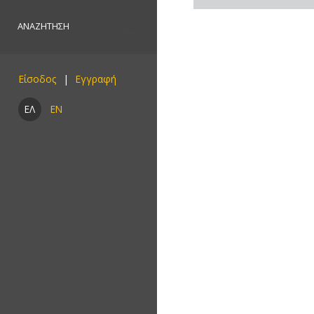
Είσοδος
ΕΛ
EN