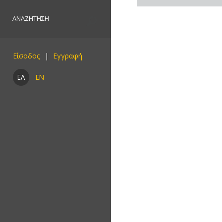
Είσοδος
ΕΛ
EN