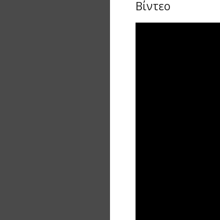
Βίντεο