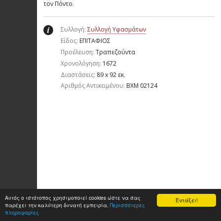
τον Πόντο.
Συλλογή:
Συλλογή Υφασμάτων
Είδος:
ΕΠΙΤΑΦΙΟΣ
Προέλευση:
Τραπεζούντα
Χρονολόγηση:
1672
Διαστάσεις:
89 x 92 εκ.
Aριθμός Αντικειμένου:
ΒΧΜ 02124
Αυτός ο ιστότοπος χρησιμοποιεί cookies ώστε να σας
Εντάξει!
παρέχει την καλύτερη δυνατή εμπειρία.
Περισσότερες
πληροφορίες