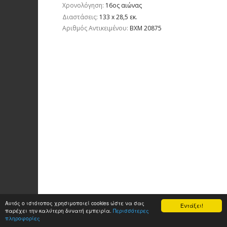
Χρονολόγηση:
16ος αιώνας
Διαστάσεις:
133 x 28,5 εκ.
Aριθμός Αντικειμένου:
ΒΧΜ 20875
Αυτός ο ιστότοπος χρησιμοποιεί cookies ώστε να σας
Εντάξει!
παρέχει την καλύτερη δυνατή εμπειρία.
Περισσότερες
πληροφορίες