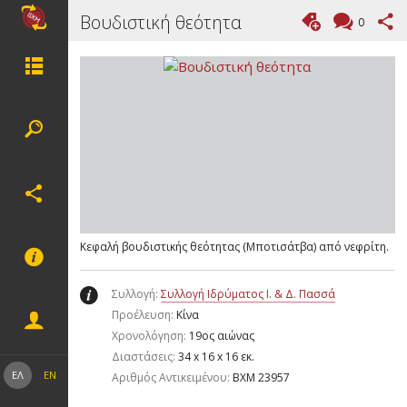
Βουδιστική θεότητα
0
Κεφαλή βουδιστικής θεότητας (Μποτισάτβα) από νεφρίτη.
Συλλογή:
Συλλογή Ιδρύματος Ι. & Δ. Πασσά
Προέλευση:
Κίνα
Χρονολόγηση:
19ος αιώνας
Διαστάσεις:
34 x 16 x 16 εκ.
ΕΛ
EN
Aριθμός Αντικειμένου:
ΒΧΜ 23957