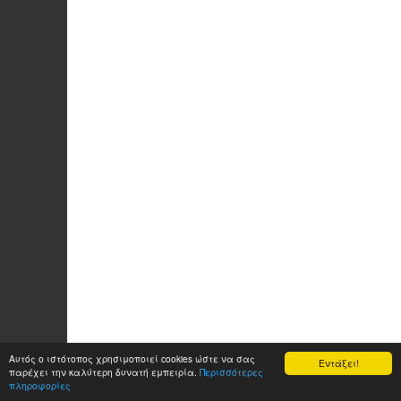
Αυτός ο ιστότοπος χρησιμοποιεί cookies ώστε να σας
Εντάξει!
παρέχει την καλύτερη δυνατή εμπειρία.
Περισσότερες
πληροφορίες