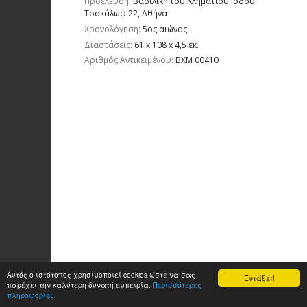
Προέλευση:
Βασιλική του Κληματίου, οδού
Τσακάλωφ 22, Αθήνα
Χρονολόγηση:
5ος αιώνας
Διαστάσεις:
61 x 108 x 4,5 εκ.
Aριθμός Αντικειμένου:
ΒΧΜ 00410
Αυτός ο ιστότοπος χρησιμοποιεί cookies ώστε να σας
Εντάξει!
παρέχει την καλύτερη δυνατή εμπειρία.
Περισσότερες
πληροφορίες