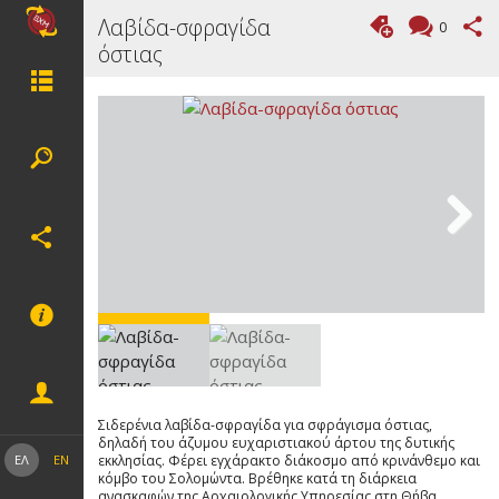
Λαβίδα-σφραγίδα
0
όστιας
Next
Σιδερένια λαβίδα-σφραγίδα για σφράγισμα όστιας,
δηλαδή του άζυμου ευχαριστιακού άρτου της δυτικής
εκκλησίας. Φέρει εγχάρακτο διάκοσμο από κρινάνθεμο και
ΕΛ
EN
κόμβο του Σολομώντα. Βρέθηκε κατά τη διάρκεια
ανασκαφών της Αρχαιολογικής Υπηρεσίας στη Θήβα.