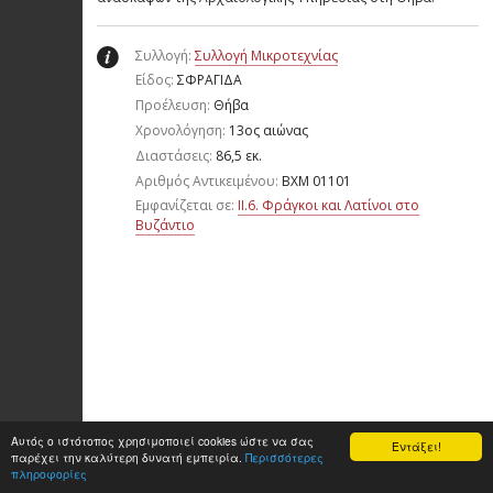
Συλλογή:
Συλλογή Μικροτεχνίας
Είδος:
ΣΦΡΑΓΙΔΑ
Προέλευση:
Θήβα
Χρονολόγηση:
13ος αιώνας
Διαστάσεις:
86,5 εκ.
Aριθμός Αντικειμένου:
ΒΧΜ 01101
Εμφανίζεται σε:
II.6. Φράγκοι και Λατίνοι στο
Βυζάντιο
Αυτός ο ιστότοπος χρησιμοποιεί cookies ώστε να σας
Εντάξει!
παρέχει την καλύτερη δυνατή εμπειρία.
Περισσότερες
πληροφορίες