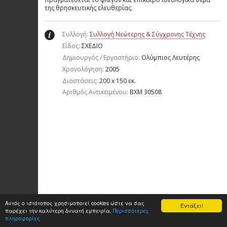
της θρησκευτικής ελευθερίας.
Συλλογή:
Συλλογή Νεώτερης & Σύγχρονης Τέχνης
Είδος:
ΣΧΕΔΙΟ
Δημιουργός / Εργαστήριο:
Ολύμπιος Λευτέρης
Χρονολόγηση:
2005
Διαστάσεις:
200 x 150 εκ.
Aριθμός Αντικειμένου:
ΒΧΜ 30508
Αυτός ο ιστότοπος χρησιμοποιεί cookies ώστε να σας
Εντάξει!
παρέχει την καλύτερη δυνατή εμπειρία.
Περισσότερες
πληροφορίες