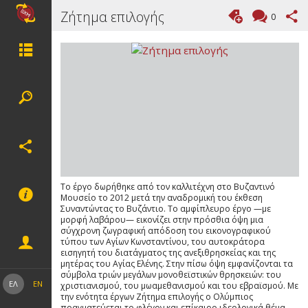
Ζήτημα επιλογής
0
Το έργο δωρήθηκε από τον καλλιτέχνη στο Βυζαντινό
Μουσείο το 2012 μετά την αναδρομική του έκθεση
Συναντώντας το Βυζάντιο. Tο αμφίπλευρο έργο —με
μορφή λαβάρου— εικονίζει στην πρόσθια όψη μια
σύγχρονη ζωγραφική απόδοση του εικονογραφικού
τύπου των Αγίων Κωνσταντίνου, του αυτοκράτορα
εισηγητή του διατάγματος της ανεξιθρησκείας και της
μητέρας του Αγίας Ελένης. Στην πίσω όψη εμφανίζονται τα
σύμβολα τριών μεγάλων μονοθεϊστικών θρησκειών: του
ΕΛ
EN
χριστιανισμού, του μωαμεθανισμού και του εβραϊσμού. Με
την ενότητα έργων Ζήτημα επιλογής ο Ολύμπιος
πραγματεύεται το φλέγον και επίκαιρο ιδεολογικά θέμα