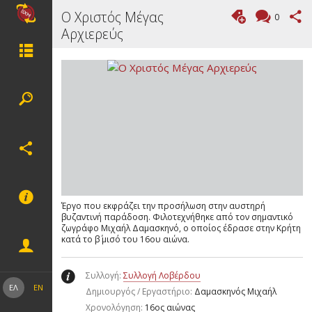
Ο Χριστός Μέγας
0
Αρχιερεύς
Έργο που εκφράζει την προσήλωση στην αυστηρή
βυζαντινή παράδοση. Φιλοτεχνήθηκε από τον σημαντικό
ζωγράφο Μιχαήλ Δαμασκηνό, ο οποίος έδρασε στην Κρήτη
κατά το β΄ μισό του 16ου αιώνα.
Συλλογή:
Συλλογή Λοβέρδου
ΕΛ
EN
Δημιουργός / Εργαστήριο:
Δαμασκηνός Μιχαήλ
Χρονολόγηση:
16ος αιώνας