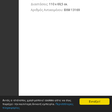
Διαστάσεις:
110 x 69,5 εκ.
Aριθμός Αντικειμένου:
ΒΧΜ 13169
Αυτός ο ιστότοπος χρησιμοποιεί cookies ώστε να σας
Εντάξει!
παρέχει την καλύτερη δυνατή εμπειρία.
Περισσότερες
πληροφορίες