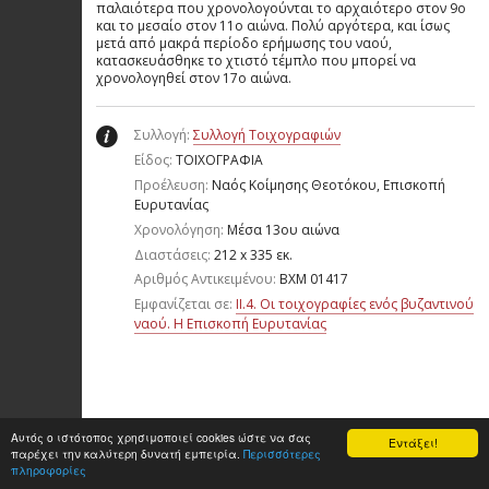
παλαιότερα που χρονολογούνται το αρχαιότερο στον 9ο
και το μεσαίο στον 11ο αιώνα. Πολύ αργότερα, και ίσως
μετά από μακρά περίοδο ερήμωσης του ναού,
κατασκευάσθηκε το χτιστό τέμπλο που μπορεί να
χρονολογηθεί στον 17ο αιώνα.
Συλλογή:
Συλλογή Τοιχογραφιών
Είδος:
ΤΟΙΧΟΓΡΑΦΙΑ
Προέλευση:
Ναός Κοίμησης Θεοτόκου, Επισκοπή
Ευρυτανίας
Χρονολόγηση:
Μέσα 13ου αιώνα
Διαστάσεις:
212 x 335 εκ.
Aριθμός Αντικειμένου:
ΒΧΜ 01417
Εμφανίζεται σε:
II.4. Οι τοιχογραφίες ενός βυζαντινού
ναού. Η Επισκοπή Ευρυτανίας
Αυτός ο ιστότοπος χρησιμοποιεί cookies ώστε να σας
Εντάξει!
παρέχει την καλύτερη δυνατή εμπειρία.
Περισσότερες
πληροφορίες