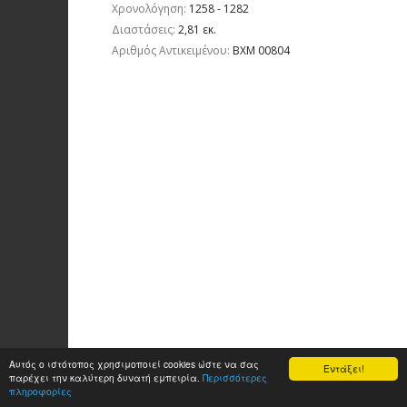
Χρονολόγηση:
1258 - 1282
Διαστάσεις:
2,81 εκ.
Aριθμός Αντικειμένου:
ΒΧΜ 00804
Αυτός ο ιστότοπος χρησιμοποιεί cookies ώστε να σας
Εντάξει!
παρέχει την καλύτερη δυνατή εμπειρία.
Περισσότερες
πληροφορίες