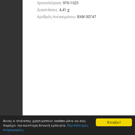
Χρονολόγηση:
976-1025
Διαστάσεις:
4,41 g
Aριθμός Αντικειμένου:
ΒΧΜ 00747
Αυτός ο ιστότοπος χρησιμοποιεί cookies ώστε να σας
Εντάξει!
παρέχει την καλύτερη δυνατή εμπειρία.
Περισσότερες
πληροφορίες