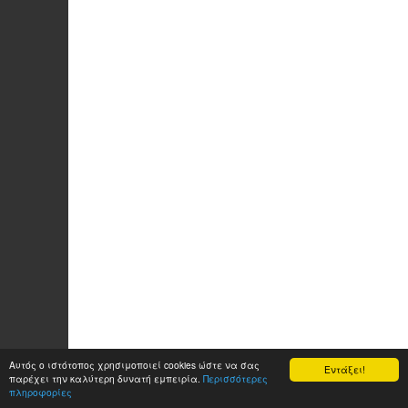
Αυτός ο ιστότοπος χρησιμοποιεί cookies ώστε να σας
Εντάξει!
παρέχει την καλύτερη δυνατή εμπειρία.
Περισσότερες
πληροφορίες