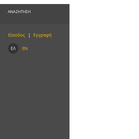
Είσοδος
ΕΛ
EN