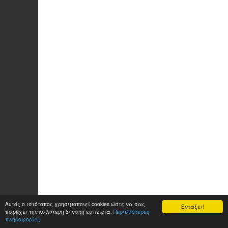
Αυτός ο ιστότοπος χρησιμοποιεί cookies ώστε να σας
Εντάξει!
παρέχει την καλύτερη δυνατή εμπειρία.
Περισσότερες
πληροφορίες