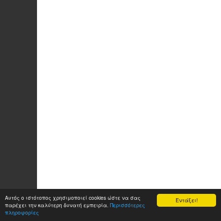
Αυτός ο ιστότοπος χρησιμοποιεί cookies ώστε να σας
Εντάξει!
παρέχει την καλύτερη δυνατή εμπειρία.
Περισσότερες
πληροφορίες